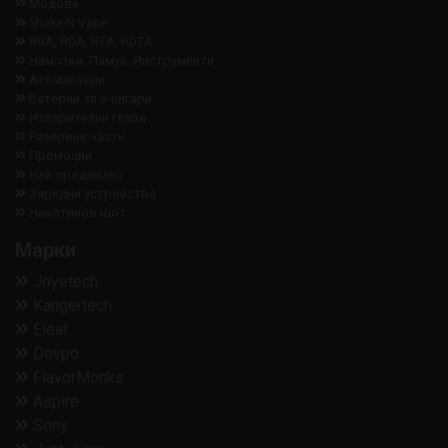
Модове
Shake N Vape
RBA, RDA, RTA, RDTA
Намотки, Памук, Инструменти
Aтомайзери
Батерии за е-цигари
Изпарителни глави
Резервни части
Промоции
Най-продавано
Зарядни устройства
Никотинов шот
Марки
Joyetech
Kangertech
Eleaf
Dovpo
FlavorMonks
Aspire
Sony