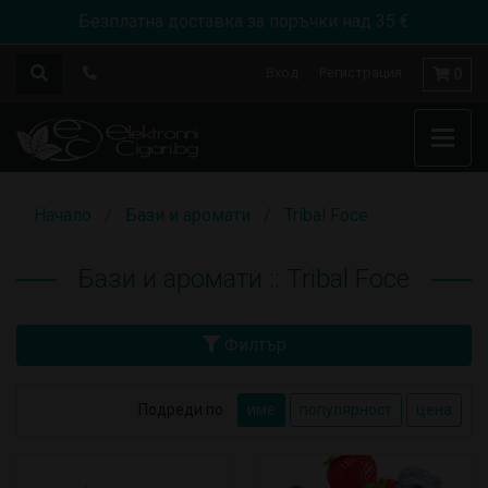
Безплатна доставка за поръчки над 35 €
Вход
Регистрация
0
Начало
Бази и аромати
Tribal Foce
Бази и аромати :: Tribal Foce
Филтър
Подреди по
име
популярност
цена