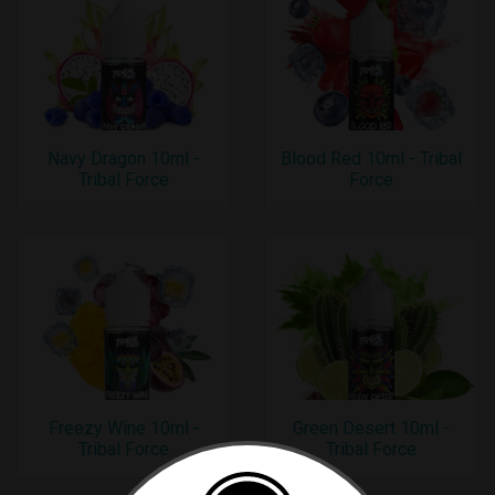
Navy Dragon 10ml -
Blood Red 10ml - Tribal
Tribal Force
Force
Freezy Wine 10ml -
Green Desert 10ml -
Tribal Force
Tribal Force