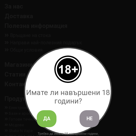
За нас
Доставка
Полезна информация
Връщане на стока
Направи най-полезния подарък
Общи условия
Магазини
Статии
Контакти
Имате ли навършени 18
Продукти
години?
Електронни цигари
Бази и аромати
ДА
НЕ
Готови течности
Модове
Shake N Vape
Трябва да имате 18 навършени години,