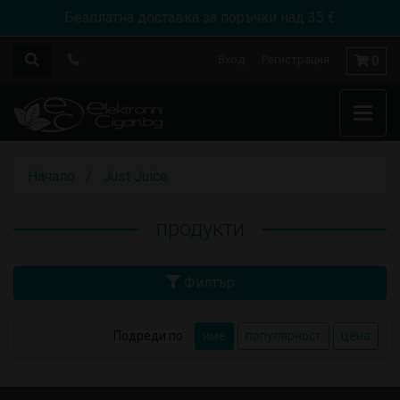
Безплатна доставка за поръчки над 35 €
Вход
Регистрация
0
Начало
Just Juice
продукти
Филтър
Подреди по
име
популярност
цена