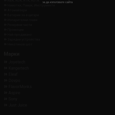
RBA, RDA, RTA, RDTA
за да използвате сайта
Намотки, Памук, Инструменти
Aтомайзери
Батерии за е-цигари
Изпарителни глави
Резервни части
Промоции
Най-продавано
Зарядни устройства
Никотинов шот
Марки
Joyetech
Kangertech
Eleaf
Dovpo
FlavorMonks
Aspire
Sony
Just Juice