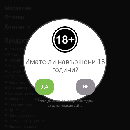
Магазини
Статии
Контакти
Продукти
Електронни цигари
Бази и аромати
Имате ли навършени 18
Готови течности
Модове
години?
Shake N Vape
RBA, RDA, RTA, RDTA
Намотки, Памук, Инструменти
ДА
НЕ
Aтомайзери
Батерии за е-цигари
Изпарителни глави
Трябва да имате 18 навършени години,
Резервни части
за да използвате сайта
Промоции
Най-продавано
Зарядни устройства
Никотинов шот