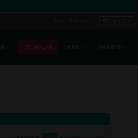
Вход
Регистрация
0
продукта
КИ
ПРОМОЦИИ
ЗА НАС
МАГАЗИНИ
и
Подреди по
име
популярност
цена