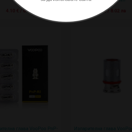
4.10 € / 8.02 лв
4.10 € / 8.02 лв
ителна глава VooPoo PnP-
Изпарителна глава VooPo