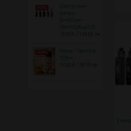
Електронна
НОВО
цигара -
GeekVape -
Max100(Aegis 2)
72.00 € / 140.82 лв
Sense - Taormina
НОВО
120ml
14.50 € / 28.36 лв
Електр