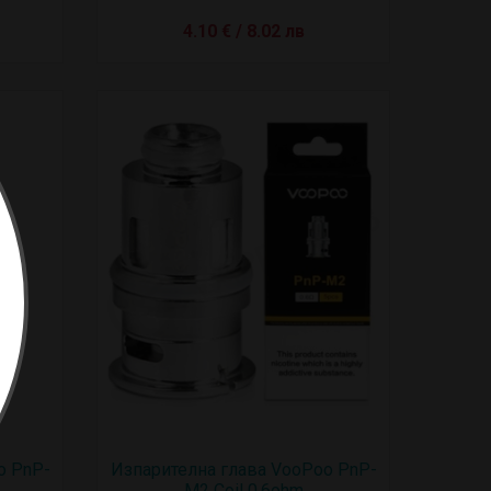
4.10 € / 8.02 лв
o PnP-
Изпарителна глава VooPoo PnP-
M2 Coil 0.6ohm