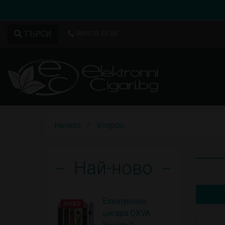
ТЪРСИ
0895-53-63-63
Начало
Voopoo
Най-ново
Електронна
НОВО
цигара OXVA -