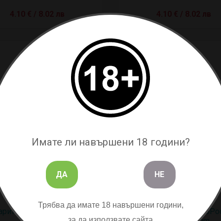
4.10 € / 8.02 лв
4.10 € / 8.02 лв
Имате ли навършени 18 години?
ДА
НЕ
Трябва да имате 18 навършени години,
арителна глава PnP-VM5
Изпарителна глава VooPo
за да използвате сайта
0.2ohm
C1 Coil 1.2ohm