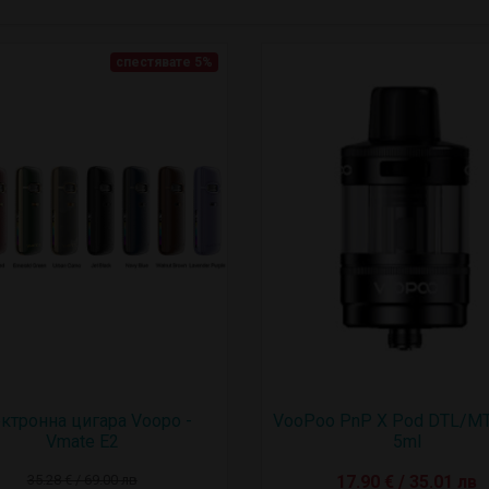
спестявате 5%
ктронна цигара Voopo -
VooPoo PnP X Pod DTL/MT
Vmate E2
5ml
35.28 € / 69.00 лв
17.90 € / 35.01 лв