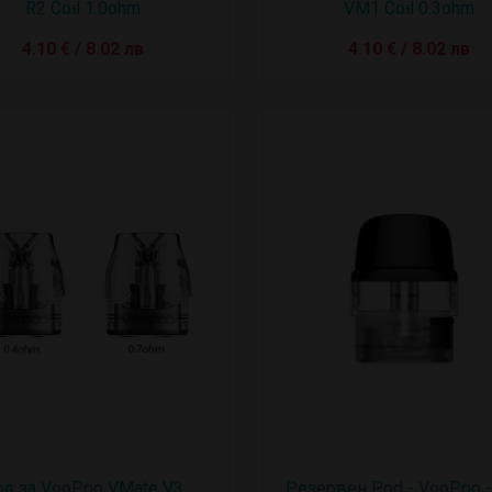
R2 Coil 1.0ohm
VM1 Coil 0.3ohm
4.10 € / 8.02 лв
4.10 € / 8.02 лв
д за VooPoo VMate V3
Резервен Pod - VooPoo - 