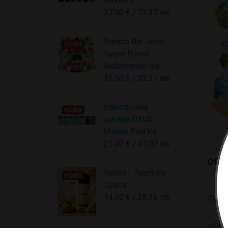
Nexlim 2
37.00 € / 72.37 лв
Bombo Bar Juice
НОВО
Hyper Boost -
Watermelon Ice
16.50 € / 32.27 лв
Електронна
НОВО
цигара OXVA -
Unione Pod Kit
21.00 € / 41.07 лв
ОПИ
Sense - Taormina
НОВО
120ml
14.50 € / 28.36 лв
Проду
=16p