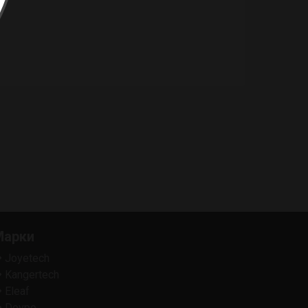
Марки
Joyetech
Kangertech
Eleaf
Dovpo