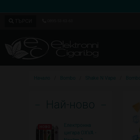
ТЪРСИ
0895-53-63-63
Начало
Bombo
Shake N Vape
Bomb
Най-ново
Електронна
НОВО
цигара OXVA -