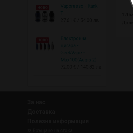
Vaporesso - Itank
НОВО
T
120м
27.61 € / 54.00 лв
Доли
Електронна
НОВО
цигара -
GeekVape -
Max100(Aegis 2)
72.00 € / 140.82 лв
За нас
Доставка
Полезна информация
Връщане на стока