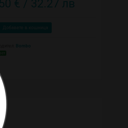
50 € / 32.27 лв
Добавете в кошница
одител:
Bombo
ост