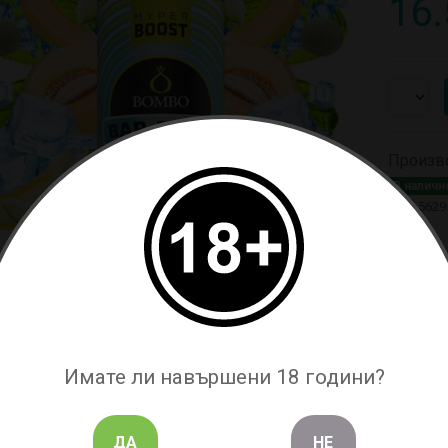
16.
Произв
В наличн
Код: 5629
САНИЕ
ЗАПИТВАНЕ
Имате ли навършени 18 години?
ктът не е за директна употреба !!!
ДА
НЕ
xПъпеш с охлаждащ ефект.