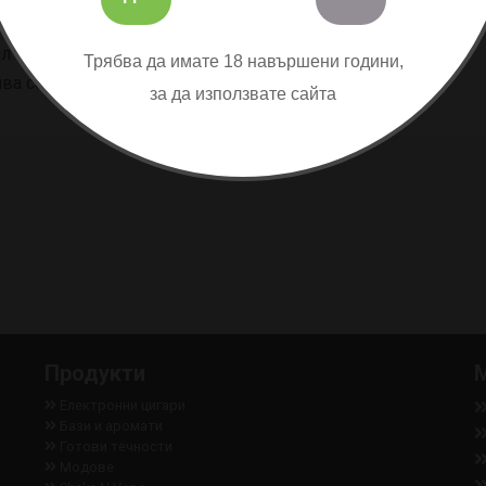
л бутилка съдържа 10мл аромат.
Трябва да имате 18 навършени години,
ва се с база без или със никотин.
за да използвате сайта
Продукти
Електронни цигари
Бази и аромати
Готови течности
Модове