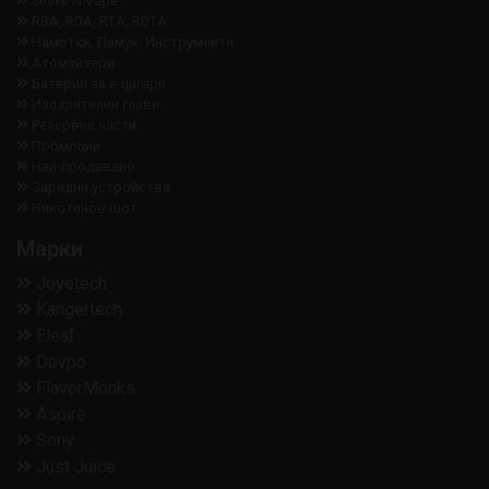
Shake N Vape
RBA, RDA, RTA, RDTA
Намотки, Памук, Инструменти
Aтомайзери
Батерии за е-цигари
Изпарителни глави
Резервни части
Промоции
Най-продавано
Зарядни устройства
Никотинов шот
Марки
Joyetech
Kangertech
Eleaf
Dovpo
FlavorMonks
Aspire
Sony
Just Juice