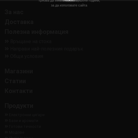
Трябва да имате 18 навършени години,
за да използвате сайта
За нас
Доставка
Полезна информация
Връщане на стока
Направи най-полезния подарък
Общи условия
Магазини
Статии
Контакти
Продукти
Електронни цигари
Бази и аромати
Готови течности
Модове