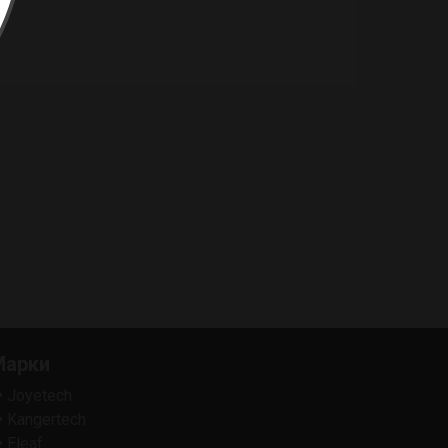
Марки
Joyetech
Kangertech
Eleaf