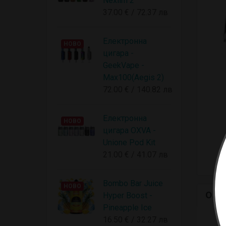
Nexlim 2
37.00 € / 72.37 лв
Електронна
НОВО
цигара -
GeekVape -
Max100(Aegis 2)
72.00 € / 140.82 лв
Електронна
НОВО
цигара OXVA -
Unione Pod Kit
21.00 € / 41.07 лв
Bombo Bar Juice
НОВО
ОПИ
Hyper Boost -
Pineapple Ice
16.50 € / 32.27 лв