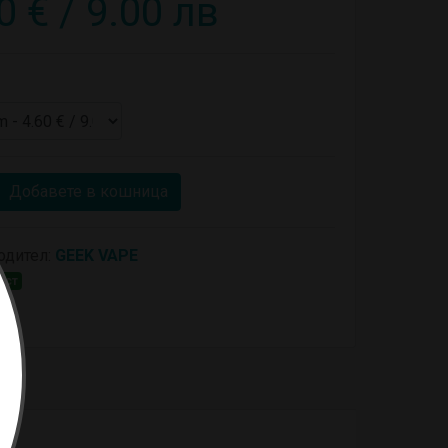
0 € / 9.00 лв
Добавете в кошница
одител:
GEEK VAPE
ост