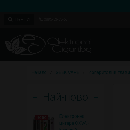
ТЪРСИ
0895-53-63-63
Начало
GEEK VAPE
Изпарителни глави
Най-ново
Електронна
НОВО
цигара OXVA -