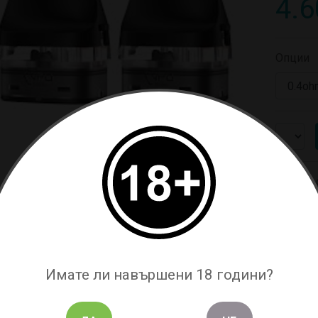
4.6
Опции
Произв
В наличн
Код: 5492
САНИЕ
Имате ли навършени 18 години?
ЗАПИТВАНЕ