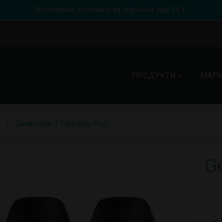
Безплатна доставка за поръчки над 35 €
ПРОДУКТИ
МАР
GeekVape J Cartridge Pod
Ge