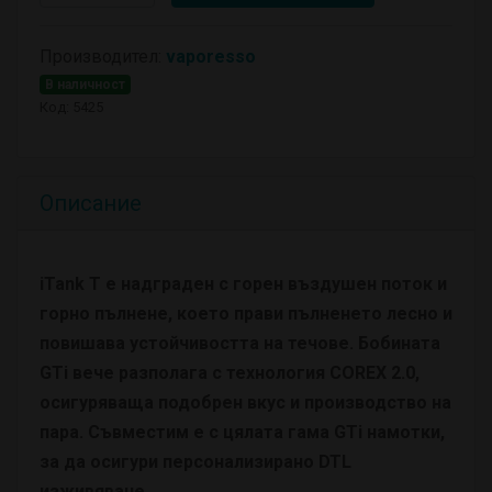
Производител:
vaporesso
В наличност
Код: 5425
Описание
iTank T е надграден с горен въздушен поток и
горно пълнене, което прави пълненето лесно и
повишава устойчивостта на течове. Бобината
GTi вече разполага с технология COREX 2.0,
осигуряваща подобрен вкус и производство на
пара. Съвместим е с цялата гама GTi намотки,
за да осигури персонализирано DTL
изживяване