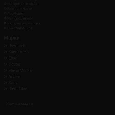
Изпарителни глави
Резервни части
Промоции
Най-продавано
Зарядни устройства
Никотинов шот
Марки
Joyetech
Kangertech
Eleaf
Dovpo
FlavorMonks
Aspire
Sony
Just Juice
...Всички марки