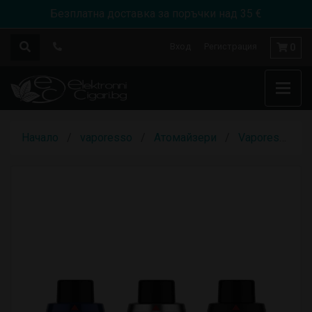
Безплатна доставка за поръчки над 35 €
Вход
Регистрация
0
Начало
vaporesso
Aтомайзери
Vaporesso - Itank T