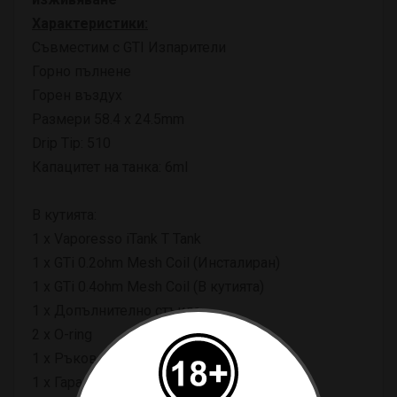
Характеристики:
Съвместим с GTI Изпарители
Горно пълнене
Горен въздух
Размери 58.4 x 24.5mm
Drip Tip: 510
Капацитет на танка: 6ml
В кутията:
1 x Vaporesso iTank T Tank
1 x GTi 0.2ohm Mesh Coil (Инсталиран)
1 x GTi 0.4ohm Mesh Coil (В кутията)
1 x Допълнително стъкло
2 x O-ring
1 x Ръководство на потребителя
1 x Гаранционна карта