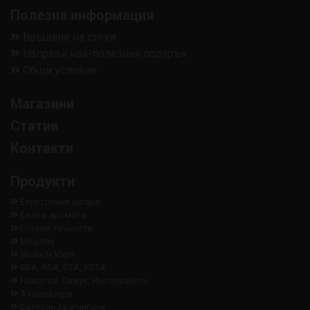
Полезна информация
Връщане на стока
Направи най-полезния подарък
Общи условия
Магазини
Статии
Контакти
Продукти
Електронни цигари
Бази и аромати
Готови течности
Модове
Shake N Vape
RBA, RDA, RTA, RDTA
Намотки, Памук, Инструменти
Aтомайзери
Батерии за е-цигари