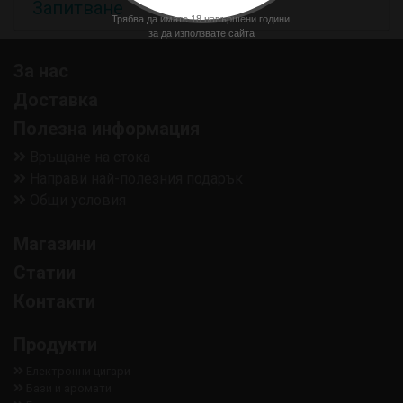
Запитване
Трябва да имате 18 навършени години,
за да използвате сайта
За нас
Доставка
Полезна информация
Връщане на стока
Направи най-полезния подарък
Общи условия
Магазини
Статии
Контакти
Продукти
Електронни цигари
Бази и аромати