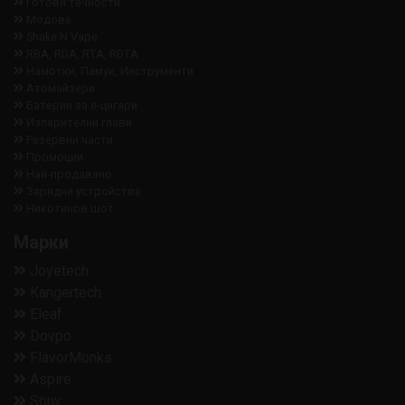
Готови течности
Модове
Shake N Vape
RBA, RDA, RTA, RDTA
Намотки, Памук, Инструменти
Aтомайзери
Батерии за е-цигари
Изпарителни глави
Резервни части
Промоции
Най-продавано
Зарядни устройства
Никотинов шот
Марки
Joyetech
Kangertech
Eleaf
Dovpo
FlavorMonks
Aspire
Sony