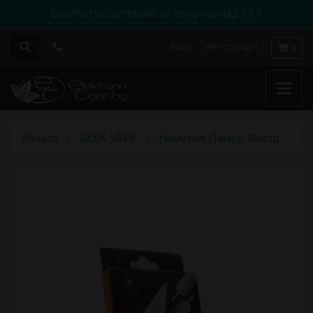
Безплатна доставка за поръчки над 35 €
Вход
Регистрация
0
Начало
GEEK VAPE
Намотки, Памук, Инструменти