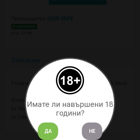
Производител:
GEEK VAPE
В наличност
Код: 13788
Описание
Резервен Меш и памук за GeekVape Zeus X Mesh.
Комплекта включва:
Имате ли навършени 18
2х Меш ленти
години?
2х Памук
ДА
НЕ