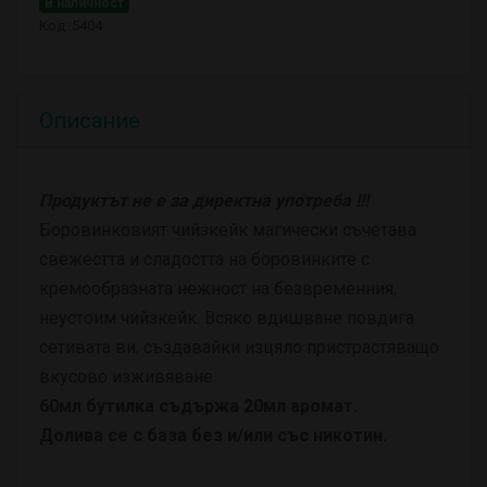
В наличност
Код: 5404
Описание
Продуктът не е за директна употреба !!!
Боровинковият чийзкейк магически съчетава
свежестта и сладостта на боровинките с
кремообразната нежност на безвременния,
неустоим чийзкейк. Всяко вдишване повдига
сетивата ви, създавайки изцяло пристрастяващо
вкусово изживяване.
60мл бутилка съдържа 20мл аромат.
Долива се с база без и/или със никотин.