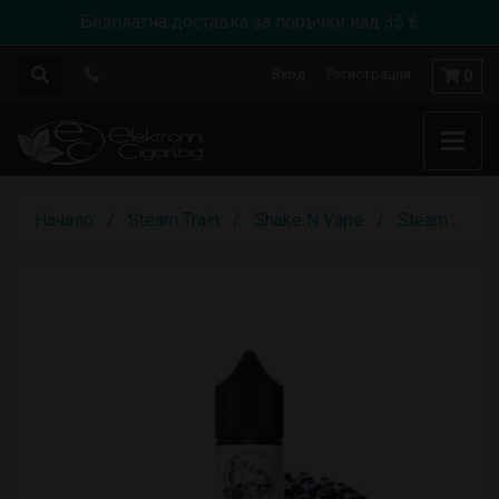
Безплатна доставка за поръчки над 35 €
Вход
Регистрация
0
Начало
Steam Train
Shake N Vape
Steam Train