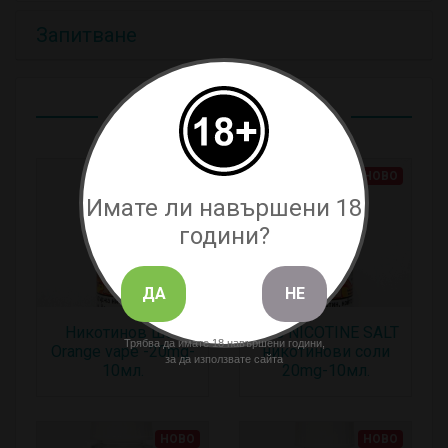
Запитване
Свързани продукти
НОВО
НОВО
Имате ли навършени 18
години?
ДА
НЕ
Никотинов шот
VPG NICOTINE SALT
Трябва да имате 18 навършени години,
Orange vape -20mg-
никотинови соли
за да използвате сайта
10мл.
20mg-10мл.
НОВО
НОВО