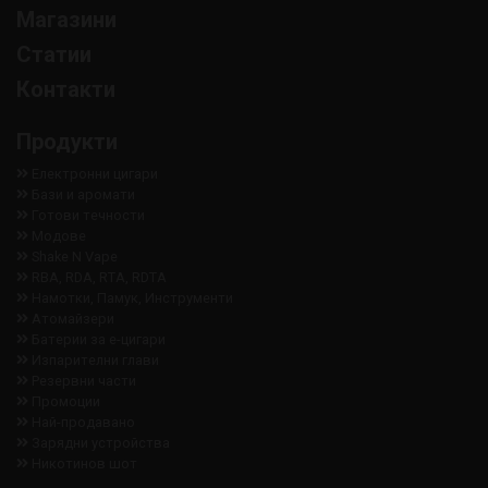
Магазини
Статии
Контакти
Продукти
Електронни цигари
Бази и аромати
Готови течности
Модове
Shake N Vape
RBA, RDA, RTA, RDTA
Намотки, Памук, Инструменти
Aтомайзери
Батерии за е-цигари
Изпарителни глави
Резервни части
Промоции
Най-продавано
Зарядни устройства
Никотинов шот